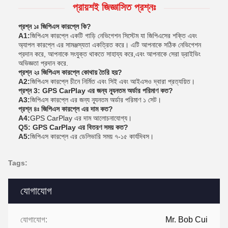
প্রায়শই জিজ্ঞাসিত প্রশ্নঃ
প্রশ্ন ১ঃ জিপিএস কারপ্লে কি?
A1:
জিপিএস কারপ্লে একটি গাড়ি নেভিগেশন সিস্টেম যা জিপিএসের শক্তি এবং
অ্যাপল কারপ্লে এর সামঞ্জস্যতা একত্রিত করে। এটি আপনাকে সঠিক নেভিগেশন
প্রদান করে, আপনাকে সংযুক্ত থাকতে সাহায্য করে,এবং আপনাকে সেরা ড্রাইভিং
অভিজ্ঞতা প্রদান করে.
প্রশ্ন ২ঃ জিপিএস কারপ্লে কোথায় তৈরি হয়?
A2:
জিপিএস কারপ্লে চীনে নির্মিত এবং সিই এবং আইএসও দ্বারা প্রত্যয়িত।
প্রশ্ন 3: GPS CarPlay এর জন্য ন্যূনতম অর্ডার পরিমাণ কত?
A3:
জিপিএস কারপ্লে এর জন্য ন্যূনতম অর্ডার পরিমাণ ১ সেট।
প্রশ্ন ৪ঃ জিপিএস কারপ্লে এর দাম কত?
A4:
GPS CarPlay এর দাম আলোচনাযোগ্য।
Q5: GPS CarPlay এর বিতরণ সময় কত?
A5:
জিপিএস কারপ্লে এর ডেলিভারি সময় ৭-১৫ কার্যদিবস।
Tags:
যোগাযোগ
যোগাযোগ:
Mr. Bob Cui