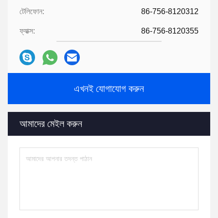
টেলিফোন:
86-756-8120312
ফ্যাক্স:
86-756-8120355
এখনই যোগাযোগ করুন
আমাদের মেইল ​​করুন