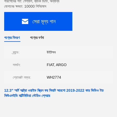
পরিশোধের শর্ত: পেপ্যাল, ব্যাংক টি/টি, অন্যান্য
যোগানের ক্ষমতা: 10000 পিসি/মাস
সেরা মূল্য পান
পণ্যের বিবরণ
পণ্যের বর্ণনা
ব্র্যান্ড:
উইটসন
সমর্থন:
FIAT, ARGO
প্রোডাক্ট নম্বর:
WH2774
12.3" স্মার্ট আল্ট্রা ওয়াইড স্ক্রিন ফর ফিয়াট আরগো 2019-2022 কার ভিডিও টাচ
কিউএলইডি মাল্টিমিডিয়া স্টেরিও প্লেয়ার