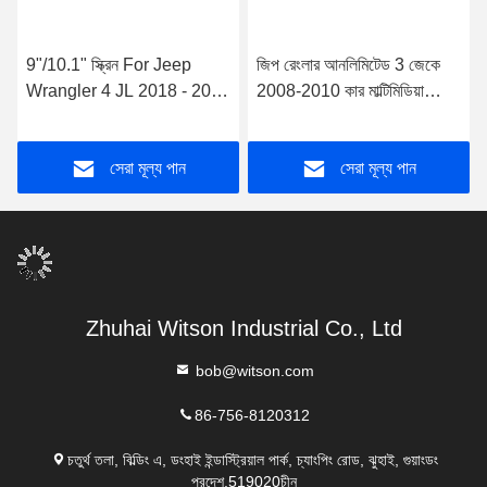
9"/10.1" স্ক্রিন For Jeep
জিপ রেংলার আনলিমিটেড 3 জেকে
Wrangler 4 JL 2018 - 2022
2008-2010 কার মাল্টিমিডিয়া
কার মাল্টিমিডিয়া স্টেরিও জিপিএস
স্টেরিওর জন্য 9"/10.1" স্ক্রীন
কারপ্লে প্লেয়ার
সেরা মূল্য পান
সেরা মূল্য পান
Zhuhai Witson Industrial Co., Ltd
bob@witson.com
86-756-8120312
চতুর্থ তলা, বিল্ডিং এ, ডংহাই ইন্ডাস্ট্রিয়াল পার্ক, চ্যাংপিং রোড, ঝুহাই, গুয়াংডং
প্রদেশ,519020চীন