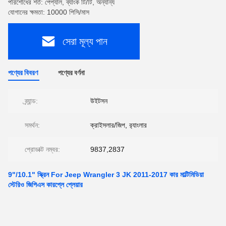
পরিশোধের শর্ত: পেপ্যাল, ব্যাংক টি/টি, অন্যান্য
যোগানের ক্ষমতা: 10000 পিসি/মাস
সেরা মূল্য পান
পণ্যের বিবরণ
পণ্যের বর্ণনা
ব্র্যান্ড:
উইটসন
সমর্থন:
ক্রাইসলার/জিপ, র‍্যাংলার
প্রোডাক্ট নম্বর:
9837,2837
9"/10.1" স্ক্রিন For Jeep Wrangler 3 JK 2011-2017 কার মাল্টিমিডিয়া
স্টেরিও জিপিএস কারপ্লে প্লেয়ার