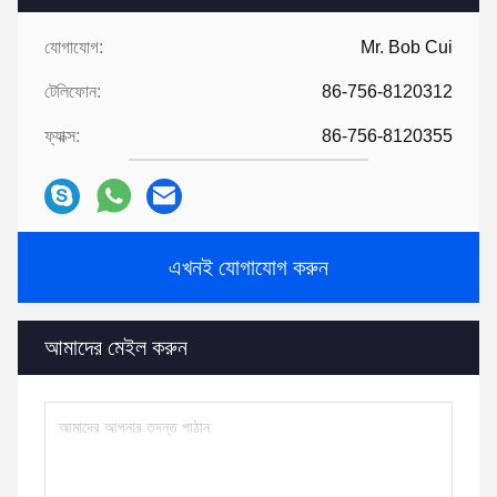
যোগাযোগ:
Mr. Bob Cui
টেলিফোন:
86-756-8120312
ফ্যাক্স:
86-756-8120355
এখনই যোগাযোগ করুন
আমাদের মেইল ​​করুন