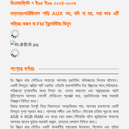
বিএমডব্লিউ ৭ ই৬৫ ই৬৬ ২০০৪-২০০৯
মন্তব্যঃঅরিজিনাল গাড়ি AUX সহ, যদি না হয়, দয়া করে এটি
সক্রিয় করুন বা FM ট্রান্সমিটার কিনুন
পণ্যের বর্ণনাঃ
টচ স্ক্রিন কার স্টেরিওর সাহায্যে আপনার ড্রাইভিং অভিজ্ঞতার বিপ্লব ঘটাবেন।
একটি বিস্তৃত আল্ট্রা স্মার্ট ওয়াইড এইচডি ক্যাপাসিটিভ টাচ স্ক্রিনের সাথে,পরিস্কার-
পরিচ্ছন্ন দৃশ্যাবলীর মধ্যে লিপ্ত হয়. বেতার কারপ্লে এবং অ্যান্ড্রয়েড অটো
ইন্টিগ্রেশন আপনার ফোনটি স্টেরিওতে প্রজেক্ট করে, ড্রাইভিংয়ের সময় সহজেই
নিয়ন্ত্রণ নিশ্চিত করে।
রিয়ার ক্যামেরা ইনপুট দিয়ে নিরাপত্তা অগ্রাধিকার পায়, আপনার চারপাশের একটি
বিস্তৃত দৃশ্য প্রদান করে। আপনার সঙ্গীত এবং ভিডিও স্টোরেজ চাহিদা পূরণের জন্য
4GB বা 8GB RAM এর মধ্যে চয়ন করুন।স্টিয়ারিং হুইল কন্ট্রোলের সাহায্যে
আপনার হাতের মুঠোয় সহজেই কমান্ড, রাস্তায় ফোকাস নিশ্চিত করে।
টচ স্ক্রিন কার স্টেরিও একটি আকর্ষণীয় প্যাকেজে উদ্ভাবন, বিনোদন এবং সুবিধা