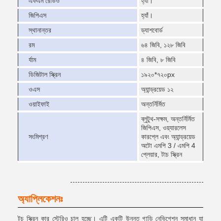
এফএম রেডিও
হ্যাঁ।
জিপিএস
হ্যাঁ।
স্থানান্তর
ড্যাশবোর্ড
রম
৬৪ জিবি, ১২৮ জিবি
র্যাম
৪ জিবি, ৮ জিবি
ডিজিটাল স্ক্রিন
১৯২০*৭২০px
ওএস
অ্যান্ড্রয়েড ১২
ওয়াইফাই
অন্তর্নির্মিত
ব্লুটুথ-সক্ষম, অন্তর্নির্মিত
জিপিএস, ওয়্যারলেস
সংমিশ্রণ
কারপ্লে এবং অ্যান্ড্রয়েড
অটো এমপি 3 / এমপি 4
প্লেয়ার, টাচ স্ক্রিন
অ্যাপ্লিকেশনঃ
টচ স্ক্রিন কার স্টেরিও চালু হচ্ছে। এটি একটি উন্নত গাড়ি নেভিগেশন সমাধান যা