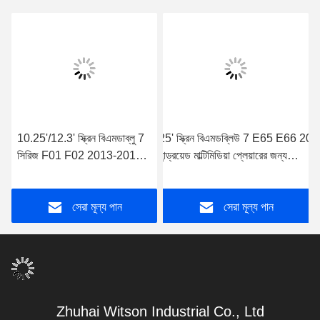
10.25'/12.3' স্ক্রিন বিএমডাব্লু 7
8.8'/10.25' স্ক্রিন বিএমডব্লিউ 7 E65 E66 200
সিরিজ F01 F02 2013-2015
2009 অ্যান্ড্রয়েড মাল্টিমিডিয়া প্লেয়ারের জন্য
NBT অ্যান্ড্রয়েড মাল্টিমিডিয়া
(BCV/BCE/BCM/BDV/BDE/BDM/6207/
প্লেয়ারের জন্য
সেরা মূল্য পান
সেরা মূল্য পান
Zhuhai Witson Industrial Co., Ltd