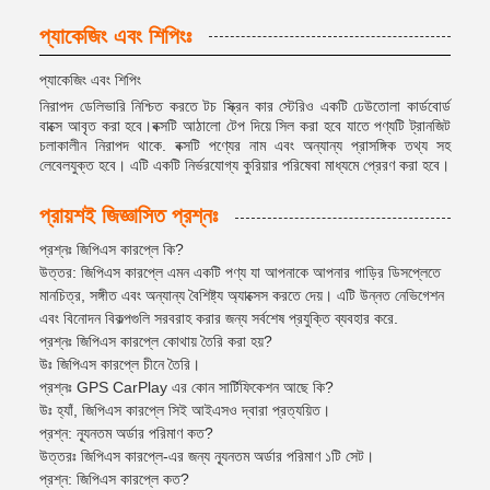
প্যাকেজিং এবং শিপিংঃ
প্যাকেজিং এবং শিপিং
নিরাপদ ডেলিভারি নিশ্চিত করতে টচ স্ক্রিন কার স্টেরিও একটি ঢেউতোলা কার্ডবোর্ড
বাক্সে আবৃত করা হবে।বক্সটি আঠালো টেপ দিয়ে সিল করা হবে যাতে পণ্যটি ট্রানজিট
চলাকালীন নিরাপদ থাকে. বক্সটি পণ্যের নাম এবং অন্যান্য প্রাসঙ্গিক তথ্য সহ
লেবেলযুক্ত হবে। এটি একটি নির্ভরযোগ্য কুরিয়ার পরিষেবা মাধ্যমে প্রেরণ করা হবে।
প্রায়শই জিজ্ঞাসিত প্রশ্নঃ
প্রশ্নঃ জিপিএস কারপ্লে কি?
উত্তর: জিপিএস কারপ্লে এমন একটি পণ্য যা আপনাকে আপনার গাড়ির ডিসপ্লেতে
মানচিত্র, সঙ্গীত এবং অন্যান্য বৈশিষ্ট্য অ্যাক্সেস করতে দেয়। এটি উন্নত নেভিগেশন
এবং বিনোদন বিকল্পগুলি সরবরাহ করার জন্য সর্বশেষ প্রযুক্তি ব্যবহার করে.
প্রশ্নঃ জিপিএস কারপ্লে কোথায় তৈরি করা হয়?
উঃ জিপিএস কারপ্লে চীনে তৈরি।
প্রশ্নঃ GPS CarPlay এর কোন সার্টিফিকেশন আছে কি?
উঃ হ্যাঁ, জিপিএস কারপ্লে সিই আইএসও দ্বারা প্রত্যয়িত।
প্রশ্ন: ন্যূনতম অর্ডার পরিমাণ কত?
উত্তরঃ জিপিএস কারপ্লে-এর জন্য ন্যূনতম অর্ডার পরিমাণ ১টি সেট।
প্রশ্ন: জিপিএস কারপ্লে কত?