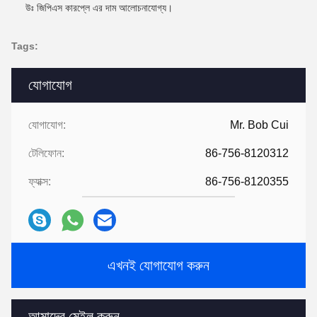
উঃ জিপিএস কারপ্লে এর দাম আলোচনাযোগ্য।
Tags:
যোগাযোগ
যোগাযোগ:
Mr. Bob Cui
টেলিফোন:
86-756-8120312
ফ্যাক্স:
86-756-8120355
এখনই যোগাযোগ করুন
আমাদের মেইল ​​করুন