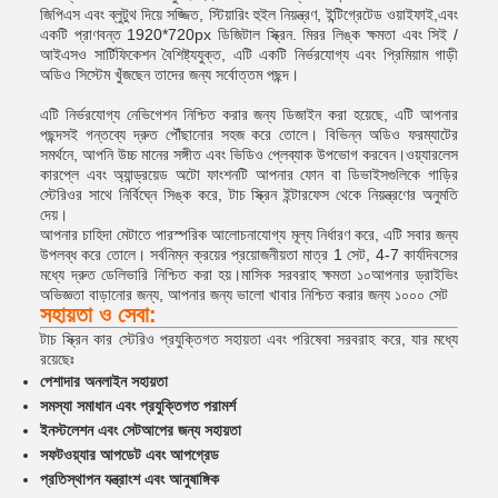
জিপিএস এবং ব্লুটুথ দিয়ে সজ্জিত, স্টিয়ারিং হুইল নিয়ন্ত্রণ, ইন্টিগ্রেটেড ওয়াইফাই,এবং
একটি প্রাণবন্ত 1920*720px ডিজিটাল স্ক্রিন. মিরর লিঙ্ক ক্ষমতা এবং সিই /
আইএসও সার্টিফিকেশন বৈশিষ্ট্যযুক্ত, এটি একটি নির্ভরযোগ্য এবং প্রিমিয়াম গাড়ী
অডিও সিস্টেম খুঁজছেন তাদের জন্য সর্বোত্তম পছন্দ।
এটি নির্ভরযোগ্য নেভিগেশন নিশ্চিত করার জন্য ডিজাইন করা হয়েছে, এটি আপনার
পছন্দসই গন্তব্যে দ্রুত পৌঁছানোর সহজ করে তোলে। বিভিন্ন অডিও ফরম্যাটের
সমর্থনে, আপনি উচ্চ মানের সঙ্গীত এবং ভিডিও প্লেব্যাক উপভোগ করবেন।ওয়্যারলেস
কারপ্লে এবং অ্যান্ড্রয়েড অটো ফাংশনটি আপনার ফোন বা ডিভাইসগুলিকে গাড়ির
স্টেরিওর সাথে নির্বিঘ্নে সিঙ্ক করে, টাচ স্ক্রিন ইন্টারফেস থেকে নিয়ন্ত্রণের অনুমতি
দেয়।
আপনার চাহিদা মেটাতে পারস্পরিক আলোচনাযোগ্য মূল্য নির্ধারণ করে, এটি সবার জন্য
উপলব্ধ করে তোলে। সর্বনিম্ন ক্রয়ের প্রয়োজনীয়তা মাত্র 1 সেট, 4-7 কার্যদিবসের
মধ্যে দ্রুত ডেলিভারি নিশ্চিত করা হয়।মাসিক সরবরাহ ক্ষমতা ১০আপনার ড্রাইভিং
অভিজ্ঞতা বাড়ানোর জন্য, আপনার জন্য ভালো খাবার নিশ্চিত করার জন্য ১০০০ সেট
সহায়তা ও সেবা:
টাচ স্ক্রিন কার স্টেরিও প্রযুক্তিগত সহায়তা এবং পরিষেবা সরবরাহ করে, যার মধ্যে
রয়েছেঃ
পেশাদার অনলাইন সহায়তা
সমস্যা সমাধান এবং প্রযুক্তিগত পরামর্শ
ইনস্টলেশন এবং সেটআপের জন্য সহায়তা
সফটওয়্যার আপডেট এবং আপগ্রেড
প্রতিস্থাপন যন্ত্রাংশ এবং আনুষাঙ্গিক