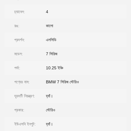
চ্যানেল:
4
রঙ:
কালো
প্রদর্শন:
এলসিডি
মডেল:
7 সিরিজ
পর্দা:
10.25 ইঞ্চি
পণ্যের নাম:
BMW 7 সিরিজ স্টেরিও
দূরবর্তী নিয়ন্ত্রণ:
হ্যাঁ।
প্রকার:
স্টেরিও
ইউএসবি ইনপুট:
হ্যাঁ।