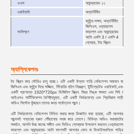
ওএস
অ্যান্ড্রয়েড ১২
ওয়াইফাই
অন্তর্নির্মিত
ব্লুটুথ-সক্ষম, অন্তর্নির্মিত
জিপিএস, ওয়্যারলেস
সংমিশ্রণ
কারপ্লে এবং অ্যান্ড্রয়েড
অটো এমপি 3 / এমপি 4
প্লেয়ার, টাচ স্ক্রিন
অ্যাপ্লিকেশনঃ
টচ স্ক্রিন কার স্টেরিও চালু হচ্ছে। এটি একটি উন্নত গাড়ি নেভিগেশন সমাধান যা
জিপিএস এবং ব্লুটুথ দিয়ে সজ্জিত, স্টিয়ারিং হুইল নিয়ন্ত্রণ, ইন্টিগ্রেটেড ওয়াইফাই,এবং
একটি প্রাণবন্ত 1920*720px ডিজিটাল স্ক্রিন. মিরর লিঙ্ক ক্ষমতা এবং সিই /
আইএসও সার্টিফিকেশন বৈশিষ্ট্যযুক্ত, এটি একটি নির্ভরযোগ্য এবং প্রিমিয়াম গাড়ী
অডিও সিস্টেম খুঁজছেন তাদের জন্য সর্বোত্তম পছন্দ।
এটি নির্ভরযোগ্য নেভিগেশন নিশ্চিত করার জন্য ডিজাইন করা হয়েছে, এটি আপনার
পছন্দসই গন্তব্যে দ্রুত পৌঁছানোর সহজ করে তোলে। বিভিন্ন অডিও ফরম্যাটের
সমর্থনে, আপনি উচ্চ মানের সঙ্গীত এবং ভিডিও প্লেব্যাক উপভোগ করবেন।ওয়্যারলেস
কারপ্লে এবং অ্যান্ড্রয়েড অটো ফাংশনটি আপনার ফোন বা ডিভাইসগুলিকে গাড়ির