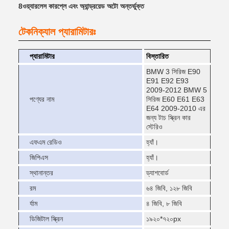
8ওয়্যারলেস কারপ্লে এবং অ্যান্ড্রয়েড অটো অন্তর্ভুক্ত
টেকনিক্যাল প্যারামিটারঃ
প্যারামিটার
বিস্তারিত
BMW 3 সিরিজ E90
E91 E92 E93
2009-2012 BMW 5
পণ্যের নাম
সিরিজ E60 E61 E63
E64 2009-2010 এর
জন্য টাচ স্ক্রিন কার
স্টেরিও
এফএম রেডিও
হ্যাঁ।
জিপিএস
হ্যাঁ।
স্থানান্তর
ড্যাশবোর্ড
রম
৬৪ জিবি, ১২৮ জিবি
র্যাম
৪ জিবি, ৮ জিবি
ডিজিটাল স্ক্রিন
১৯২০*৭২০px