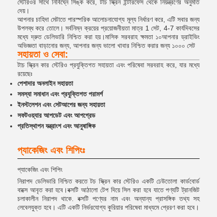
স্টেরিওর সাথে নির্বিঘ্নে সিঙ্ক করে, টাচ স্ক্রিন ইন্টারফেস থেকে নিয়ন্ত্রণের অনুমতি
দেয়।
আপনার চাহিদা মেটাতে পারস্পরিক আলোচনাযোগ্য মূল্য নির্ধারণ করে, এটি সবার জন্য
উপলব্ধ করে তোলে। সর্বনিম্ন ক্রয়ের প্রয়োজনীয়তা মাত্র 1 সেট, 4-7 কার্যদিবসের
মধ্যে দ্রুত ডেলিভারি নিশ্চিত করা হয়।মাসিক সরবরাহ ক্ষমতা ১০আপনার ড্রাইভিং
অভিজ্ঞতা বাড়ানোর জন্য, আপনার জন্য ভালো খাবার নিশ্চিত করার জন্য ১০০০ সেট
সহায়তা ও সেবা:
টাচ স্ক্রিন কার স্টেরিও প্রযুক্তিগত সহায়তা এবং পরিষেবা সরবরাহ করে, যার মধ্যে
রয়েছেঃ
পেশাদার অনলাইন সহায়তা
সমস্যা সমাধান এবং প্রযুক্তিগত পরামর্শ
ইনস্টলেশন এবং সেটআপের জন্য সহায়তা
সফটওয়্যার আপডেট এবং আপগ্রেড
প্রতিস্থাপন যন্ত্রাংশ এবং আনুষাঙ্গিক
প্যাকেজিং এবং শিপিংঃ
প্যাকেজিং এবং শিপিং
নিরাপদ ডেলিভারি নিশ্চিত করতে টচ স্ক্রিন কার স্টেরিও একটি ঢেউতোলা কার্ডবোর্ড
বাক্সে আবৃত করা হবে।বক্সটি আঠালো টেপ দিয়ে সিল করা হবে যাতে পণ্যটি ট্রানজিট
চলাকালীন নিরাপদ থাকে. বক্সটি পণ্যের নাম এবং অন্যান্য প্রাসঙ্গিক তথ্য সহ
লেবেলযুক্ত হবে। এটি একটি নির্ভরযোগ্য কুরিয়ার পরিষেবা মাধ্যমে প্রেরণ করা হবে।