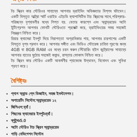
টচ স্ক্রিন কার স্টেরিওর সাহায্যে আপনার ড্রাইভিং অভিজ্ঞতার বিপ্লব ঘটাবেন।
একটি বিস্তৃত আল্ট্রা স্মার্ট ওয়াইড এইচডি ক্যাপাসিটিভ টাচ স্ক্রিনের সাথে,পরিস্কার-
পরিচ্ছন্ন দৃশ্যাবলীর মধ্যে লিপ্ত হয়. বেতার কারপ্লে এবং অ্যান্ড্রয়েড অটো
ইন্টিগ্রেশন আপনার ফোনটি স্টেরিওতে প্রজেক্ট করে, ড্রাইভিংয়ের সময় সহজেই
নিয়ন্ত্রণ নিশ্চিত করে।
রিয়ার ক্যামেরা ইনপুট দিয়ে নিরাপত্তা অগ্রাধিকার পায়, আপনার চারপাশের একটি
বিস্তৃত দৃশ্য প্রদান করে। আপনার সঙ্গীত এবং ভিডিও স্টোরেজ চাহিদা পূরণের জন্য
4GB বা 8GB RAM এর মধ্যে চয়ন করুন।স্টিয়ারিং হুইল কন্ট্রোলের সাহায্যে
আপনার হাতের মুঠোয় সহজেই কমান্ড, রাস্তায় ফোকাস নিশ্চিত করে।
টচ স্ক্রিন কার স্টেরিও একটি আকর্ষণীয় প্যাকেজে উদ্ভাবন, বিনোদন এবং সুবিধা
গ্রহণ করে।
বৈশিষ্ট্যঃ
প্লাগ অ্যান্ড প্লে ডিজাইন, সহজ ইনস্টলেশন।
অপারেটিং সিস্টেম:
অ্যান্ড্রয়েড ১২
জিপিএস:
হ্যাঁ।
পিছনের ক্যামেরার ইনপুটঃ
হ্যাঁ।
ব্লুটুথঃ
5.0
অটো স্টেরিও টাচ স্ক্রিন অ্যান্ড্রয়েড
গাড়ি নেভিগেশন সিস্টেম