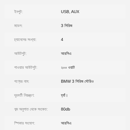
ইনপুট:
USB, AUX
মডেল:
3 সিরিজ
চ্যানেলের সংখ্যা:
4
আউটপুট:
আরসিএ
পাওয়ার আউটপুট:
২০০ ওয়াট
পণ্যের নাম:
BMW 3 সিরিজ স্টেরিও
দূরবর্তী নিয়ন্ত্রণ:
হ্যাঁ।
শব্দ অনুপাত থেকে সংকেত:
80db
স্পিকার সংযোগ:
আরসিএ