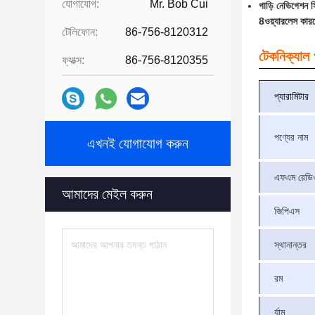
যোগাযোগ:
Mr. Bob Cui
গাড়ি নেভিগেশন স
8ওয়্যারলেস কারপ্
টেলিফোন:
86-756-8120312
টেকনিক্যাল প
ফ্যাক্স:
86-756-8120355
প্যারামিটার
পণ্যের নাম
এখনই যোগাযোগ করুন
এফএম রেডি
আমাদের মেইল ​​করুন
জিপিএস
স্থানান্তর
রম
র্যাম