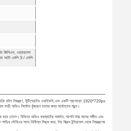
র্মিত জিপিএস, ওয়্যারলেস
রয়েড অটো এমপি 3 / এমপি
িয়ারিং হুইল নিয়ন্ত্রণ, ইন্টিগ্রেটেড ওয়াইফাই,এবং একটি প্রাণবন্ত 1920*720px
়াম গাড়ী অডিও সিস্টেম খুঁজছেন তাদের জন্য সর্বোত্তম পছন্দ।
হজ করে তোলে। বিভিন্ন অডিও ফরম্যাটের সমর্থনে, আপনি উচ্চ মানের সঙ্গীত এবং
স্টেরিওর সাথে নির্বিঘ্নে সিঙ্ক করে, টাচ স্ক্রিন ইন্টারফেস থেকে নিয়ন্ত্রণের