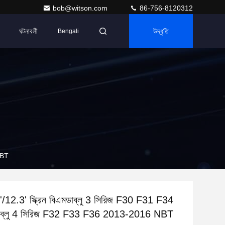
bob@witson.com
86-756-8120312
ঘটনাবলী
উদ্ধৃতি
Bengali
NBT
/12.3' স্ক্রিন বিএমডাব্লু 3 সিরিজ F30 F31 F34
াব্লু 4 সিরিজ F32 F33 F36 2013-2016 NBT