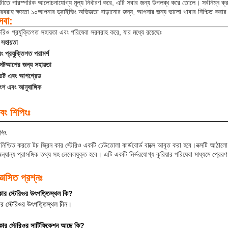
াতে পারস্পরিক আলোচনাযোগ্য মূল্য নির্ধারণ করে, এটি সবার জন্য উপলব্ধ করে তোলে। সর্বনিম্ন ক্রয়
রবরাহ ক্ষমতা ১০আপনার ড্রাইভিং অভিজ্ঞতা বাড়ানোর জন্য, আপনার জন্য ভালো খাবার নিশ্চিত করা
েবা:
্টেরিও প্রযুক্তিগত সহায়তা এবং পরিষেবা সরবরাহ করে, যার মধ্যে রয়েছেঃ
সহায়তা
ং প্রযুক্তিগত পরামর্শ
েটআপের জন্য সহায়তা
ডেট এবং আপগ্রেড
রাংশ এবং আনুষাঙ্গিক
বং শিপিংঃ
পিং
নিশ্চিত করতে টচ স্ক্রিন কার স্টেরিও একটি ঢেউতোলা কার্ডবোর্ড বাক্সে আবৃত করা হবে।বক্সটি আঠালো 
ন্যান্য প্রাসঙ্গিক তথ্য সহ লেবেলযুক্ত হবে। এটি একটি নির্ভরযোগ্য কুরিয়ার পরিষেবা মাধ্যমে প্রের
্ঞাসিত প্রশ্নঃ
 কার স্টেরিওর উৎপত্তিস্থল কি?
র স্টেরিওর উৎপত্তিস্থল চীন।
 কার স্টেরিওর সার্টিফিকেশন আছে কি?