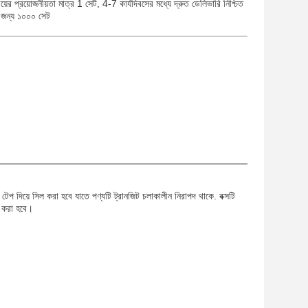
ের প্রয়োজনীয়তা মাত্র 1 সেট, 4-7 কার্যদিবসের মধ্যে দ্রুত ডেলিভারি নিশ্চিত
র জন্য ১০০০ সেট
টেপ দিয়ে সিল করা হবে যাতে পণ্যটি ট্রানজিট চলাকালীন নিরাপদ থাকে. বক্সটি
ণ করা হবে।