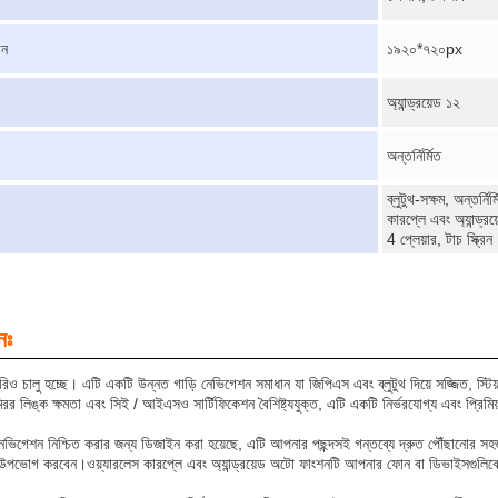
িন
১৯২০*৭২০px
অ্যান্ড্রয়েড ১২
অন্তর্নির্মিত
ব্লুটুথ-সক্ষম, অন্তর্নি
কারপ্লে এবং অ্যান্ড্
4 প্লেয়ার, টাচ স্ক্রিন
নঃ
্টেরিও চালু হচ্ছে। এটি একটি উন্নত গাড়ি নেভিগেশন সমাধান যা জিপিএস এবং ব্লুটুথ দিয়ে সজ্জিত, স্ট
 মিরর লিঙ্ক ক্ষমতা এবং সিই / আইএসও সার্টিফিকেশন বৈশিষ্ট্যযুক্ত, এটি একটি নির্ভরযোগ্য এবং প্রিমিয
 নেভিগেশন নিশ্চিত করার জন্য ডিজাইন করা হয়েছে, এটি আপনার পছন্দসই গন্তব্যে দ্রুত পৌঁছানোর স
উপভোগ করবেন।ওয়্যারলেস কারপ্লে এবং অ্যান্ড্রয়েড অটো ফাংশনটি আপনার ফোন বা ডিভাইসগুলিকে গাড়ির 