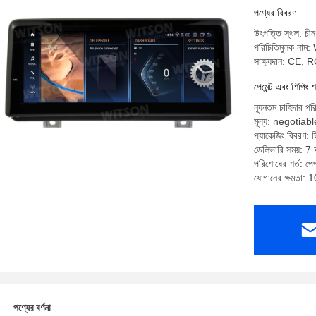
পণ্যের বিবরণ
উৎপত্তি স্থল: চীন
পরিচিতিমুলক না
সাক্ষ্যদান: CE,
পেমেন্ট এবং শিপিং শ
ন্যূনতম চাহিদার পর
মূল্য: negotiabl
প্যাকেজিং বিবরণ: ভি
ডেলিভারি সময়: 7 ক
পরিশোধের শর্ত: পেপ্
যোগানের ক্ষমতা: 
পণ্যের বর্ণনা