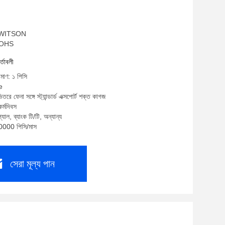
ম: WITSON
 ROHS
র্তাবলী
িমাণ: ১ পিসি
e
তরে ফেনা সঙ্গে স্ট্যান্ডার্ড এক্সপোর্ট শক্ত কাগজ
র্মদিবস
যাল, ব্যাংক টি/টি, অন্যান্য
10000 পিসি/মাস
সেরা মূল্য পান