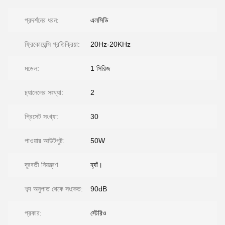
প্রদর্শনের ধরন:
এলসিডি
ফ্রিকোয়েন্সি প্রতিক্রিয়া:
20Hz-20KHz
মডেল:
1 সিরিজ
চ্যানেলের সংখ্যা:
2
প্রিসেট সংখ্যা:
30
পাওয়ার আউটপুট:
50W
দূরবর্তী নিয়ন্ত্রণ:
হ্যাঁ।
শব্দ অনুপাত থেকে সংকেত:
90dB
প্রকার:
স্টেরিও