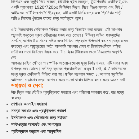
জিপিএস এবং ব্লুটুথ দিয়ে সজ্জিত, স্টিয়ারিং হুইল নিয়ন্ত্রণ, ইন্টিগ্রেটেড ওয়াইফাই,এবং
একটি প্রাণবন্ত 1920*720px ডিজিটাল স্ক্রিন. মিরর লিঙ্ক ক্ষমতা এবং সিই /
আইএসও সার্টিফিকেশন বৈশিষ্ট্যযুক্ত, এটি একটি নির্ভরযোগ্য এবং প্রিমিয়াম গাড়ী
অডিও সিস্টেম খুঁজছেন তাদের জন্য সর্বোত্তম পছন্দ।
এটি নির্ভরযোগ্য নেভিগেশন নিশ্চিত করার জন্য ডিজাইন করা হয়েছে, এটি আপনার
পছন্দসই গন্তব্যে দ্রুত পৌঁছানোর সহজ করে তোলে। বিভিন্ন অডিও ফরম্যাটের
সমর্থনে, আপনি উচ্চ মানের সঙ্গীত এবং ভিডিও প্লেব্যাক উপভোগ করবেন।ওয়্যারলেস
কারপ্লে এবং অ্যান্ড্রয়েড অটো ফাংশনটি আপনার ফোন বা ডিভাইসগুলিকে গাড়ির
স্টেরিওর সাথে নির্বিঘ্নে সিঙ্ক করে, টাচ স্ক্রিন ইন্টারফেস থেকে নিয়ন্ত্রণের অনুমতি
দেয়।
আপনার চাহিদা মেটাতে পারস্পরিক আলোচনাযোগ্য মূল্য নির্ধারণ করে, এটি সবার জন্য
উপলব্ধ করে তোলে। সর্বনিম্ন ক্রয়ের প্রয়োজনীয়তা মাত্র 1 সেট, 4-7 কার্যদিবসের
মধ্যে দ্রুত ডেলিভারি নিশ্চিত করা হয়।মাসিক সরবরাহ ক্ষমতা ১০আপনার ড্রাইভিং
অভিজ্ঞতা বাড়ানোর জন্য, আপনার জন্য ভালো খাবার নিশ্চিত করার জন্য ১০০০ সেট
সহায়তা ও সেবা:
টাচ স্ক্রিন কার স্টেরিও প্রযুক্তিগত সহায়তা এবং পরিষেবা সরবরাহ করে, যার মধ্যে
রয়েছেঃ
পেশাদার অনলাইন সহায়তা
সমস্যা সমাধান এবং প্রযুক্তিগত পরামর্শ
ইনস্টলেশন এবং সেটআপের জন্য সহায়তা
সফটওয়্যার আপডেট এবং আপগ্রেড
প্রতিস্থাপন যন্ত্রাংশ এবং আনুষাঙ্গিক