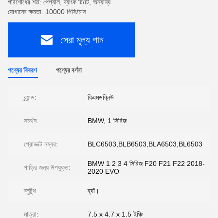
পরিশোধের শর্ত: পেপ্যাল, ব্যাংক টি/টি, অন্যান্য
যোগানের ক্ষমতা: 10000 পিসি/মাস
সেরা মূল্য পান
পণ্যের বিবরণ
পণ্যের বর্ণনা
ব্র্যান্ড:
বিএমডব্লিউ
সমর্থন:
BMW, 1 সিরিজ
প্রোডাক্ট নম্বর:
BLC6503,BLB6503,BLA6503,BL6503
BMW 1 2 3 4 সিরিজ F20 F21 F22 2018-
গাড়ির জন্য উপযুক্ত:
2020 EVO
ব্লুটুথ:
হ্যাঁ।
মাত্রা:
7.5 x 4.7 x 1.5 ইঞ্চি