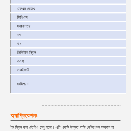
এফএম রেডিও
জিপিএস
স্থানান্তর
রম
র্যাম
ডিজিটাল স্ক্রিন
ওএস
ওয়াইফাই
সংমিশ্রণ
অ্যাপ্লিকেশনঃ
টচ স্ক্রিন কার স্টেরিও চালু হচ্ছে। এটি একটি উন্নত গাড়ি নেভিগেশন সমাধান যা