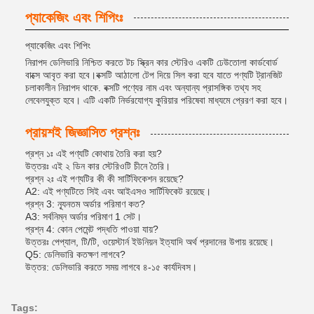
প্যাকেজিং এবং শিপিংঃ
প্যাকেজিং এবং শিপিং
নিরাপদ ডেলিভারি নিশ্চিত করতে টচ স্ক্রিন কার স্টেরিও একটি ঢেউতোলা কার্ডবোর্ড
বাক্সে আবৃত করা হবে।বক্সটি আঠালো টেপ দিয়ে সিল করা হবে যাতে পণ্যটি ট্রানজিট
চলাকালীন নিরাপদ থাকে. বক্সটি পণ্যের নাম এবং অন্যান্য প্রাসঙ্গিক তথ্য সহ
লেবেলযুক্ত হবে। এটি একটি নির্ভরযোগ্য কুরিয়ার পরিষেবা মাধ্যমে প্রেরণ করা হবে।
প্রায়শই জিজ্ঞাসিত প্রশ্নঃ
প্রশ্ন ১ঃ এই পণ্যটি কোথায় তৈরি করা হয়?
উত্তরঃ এই ২ ডিন কার স্টেরিওটি চীনে তৈরি।
প্রশ্ন ২ঃ এই পণ্যটির কী কী সার্টিফিকেশন রয়েছে?
A2: এই পণ্যটিতে সিই এবং আইএসও সার্টিফিকেট রয়েছে।
প্রশ্ন 3: ন্যূনতম অর্ডার পরিমাণ কত?
A3: সর্বনিম্ন অর্ডার পরিমাণ 1 সেট।
প্রশ্ন 4: কোন পেমেন্ট পদ্ধতি পাওয়া যায়?
উত্তরঃ পেপ্যাল, টি/টি, ওয়েস্টার্ন ইউনিয়ন ইত্যাদি অর্থ প্রদানের উপায় রয়েছে।
Q5: ডেলিভারি কতক্ষণ লাগবে?
উত্তর: ডেলিভারি করতে সময় লাগবে ৪-১৫ কার্যদিবস।
Tags: