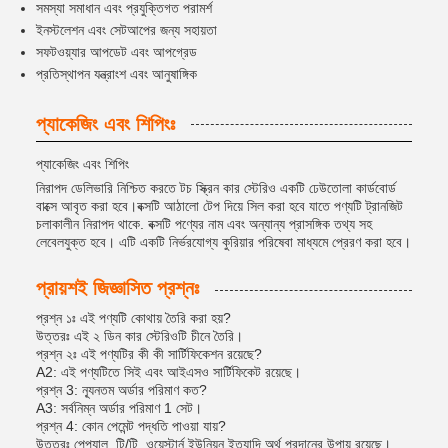
সমস্যা সমাধান এবং প্রযুক্তিগত পরামর্শ
ইনস্টলেশন এবং সেটআপের জন্য সহায়তা
সফটওয়্যার আপডেট এবং আপগ্রেড
প্রতিস্থাপন যন্ত্রাংশ এবং আনুষাঙ্গিক
প্যাকেজিং এবং শিপিংঃ
প্যাকেজিং এবং শিপিং
নিরাপদ ডেলিভারি নিশ্চিত করতে টচ স্ক্রিন কার স্টেরিও একটি ঢেউতোলা কার্ডবোর্ড
বাক্সে আবৃত করা হবে।বক্সটি আঠালো টেপ দিয়ে সিল করা হবে যাতে পণ্যটি ট্রানজিট
চলাকালীন নিরাপদ থাকে. বক্সটি পণ্যের নাম এবং অন্যান্য প্রাসঙ্গিক তথ্য সহ
লেবেলযুক্ত হবে। এটি একটি নির্ভরযোগ্য কুরিয়ার পরিষেবা মাধ্যমে প্রেরণ করা হবে।
প্রায়শই জিজ্ঞাসিত প্রশ্নঃ
প্রশ্ন ১ঃ এই পণ্যটি কোথায় তৈরি করা হয়?
উত্তরঃ এই ২ ডিন কার স্টেরিওটি চীনে তৈরি।
প্রশ্ন ২ঃ এই পণ্যটির কী কী সার্টিফিকেশন রয়েছে?
A2: এই পণ্যটিতে সিই এবং আইএসও সার্টিফিকেট রয়েছে।
প্রশ্ন 3: ন্যূনতম অর্ডার পরিমাণ কত?
A3: সর্বনিম্ন অর্ডার পরিমাণ 1 সেট।
প্রশ্ন 4: কোন পেমেন্ট পদ্ধতি পাওয়া যায়?
উত্তরঃ পেপ্যাল, টি/টি, ওয়েস্টার্ন ইউনিয়ন ইত্যাদি অর্থ প্রদানের উপায় রয়েছে।