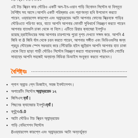
এই টাচ স্ক্রিন কার স্টেরিও একটি অল-ইন-ওয়ান গাড়ি বিনোদন সিস্টেম যা বিস্তৃত
বৈশিষ্ট্য সহ আসে।আপনি একটি পরিষ্কার এবং প্রাণবন্ত ছবি উপভোগ করতে
পারেন. ওয়্যারলেস কারপ্লে এবং অ্যান্ড্রয়েড অটো আপনার ফোনের স্ক্রিনকে গাড়ির
স্টেরিওতে পরিণত করে, যাতে আপনি আপনার ফোনটি সুবিধার্থে নিয়ন্ত্রণ করতে পারেন
আপনার হাতগুলি চাকা থেকে না নিলে। এটিতে রিয়ার ক্যামেরা ইনপুটও
রয়েছে,ড্রাইভিংয়ের সময় আপনার চারপাশের পুরো দৃশ্য দেখতে সক্ষম করে. আপনি 4
জিবি বা 8 জিবি র্যাম থেকে চয়ন করতে পারেন, আপনার সঙ্গীত এবং ভিডিওগুলির জন্য
প্রচুর স্টোরেজ স্পেস সরবরাহ করে।স্টিয়ারিং হুইল কন্ট্রোল আপনি আপনার হাত চাকা
থেকে নিতে ছাড়া গাড়ী স্টেরিও সিস্টেম নিয়ন্ত্রণ করতে পারবেনআর ইউএসবি পোর্টের
সাহায্যে আপনি সহজেই অন্যান্য মিডিয়া ডিভাইস সংযুক্ত করতে পারবেন।
বৈশিষ্ট্যঃ
প্লাগ অ্যান্ড প্লে ডিজাইন, সহজ ইনস্টলেশন।
অপারেটিং সিস্টেম:
অ্যান্ড্রয়েড ১২
জিপিএস:
হ্যাঁ।
পিছনের ক্যামেরার ইনপুটঃ
হ্যাঁ।
ব্লুটুথঃ
5.0
অটো স্টেরিও টাচ স্ক্রিন অ্যান্ড্রয়েড
গাড়ি নেভিগেশন সিস্টেম
8ওয়্যারলেস কারপ্লে এবং অ্যান্ড্রয়েড অটো অন্তর্ভুক্ত