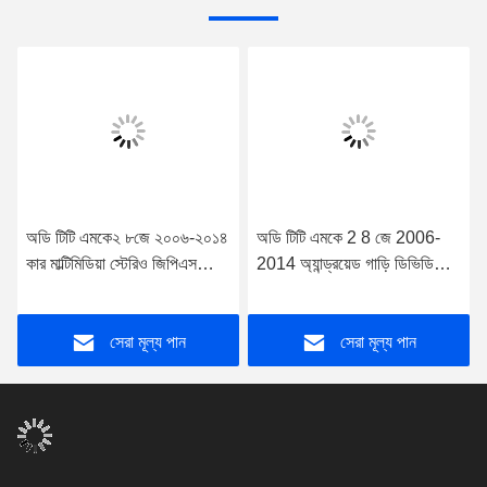
অডি টিটি এমকে২ ৮জে ২০০৬-২০১৪
অডি টিটি এমকে 2 8 জে 2006-
কার মাল্টিমিডিয়া স্টেরিও জিপিএস
2014 অ্যান্ড্রয়েড গাড়ি ডিভিডি
কারপ্লে প্লেয়ার
মাল্টিমিডিয়া স্টেরিওর জন্য ডিভিডি
ডেক সহ 7 "স্ক্রিন ওএম স্টাইল
সেরা মূল্য পান
সেরা মূল্য পান