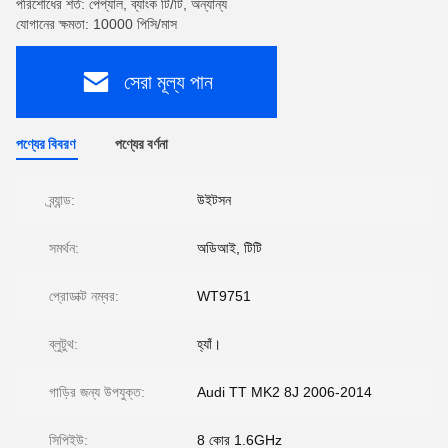
পরিশোধের শর্ত: পেপ্যাল, ব্যাংক টি/টি, অন্যান্য
যোগানের ক্ষমতা: 10000 পিসি/মাস
সেরা মূল্য পান
পণ্যের বিবরণ
পণ্যের বর্ণনা
ব্র্যান্ড:
উইটসন
সমর্থন:
অডিআই, টিটি
প্রোডাক্ট নম্বর:
WT9751
ব্লুটুথ:
হ্যাঁ।
গাড়ির জন্য উপযুক্ত:
Audi TT MK2 8J 2006-2014
সিপিইউ:
8 কোর 1.6GHz