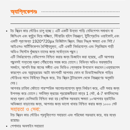
অ্যাপ্লিকেশনঃ
টচ স্ক্রিন কার স্টেরিও চালু হচ্ছে। এটি একটি উন্নত গাড়ি নেভিগেশন সমাধান যা
জিপিএস এবং ব্লুটুথ দিয়ে সজ্জিত, স্টিয়ারিং হুইল নিয়ন্ত্রণ, ইন্টিগ্রেটেড ওয়াইফাই,এবং
একটি প্রাণবন্ত 1920*720px ডিজিটাল স্ক্রিন. মিরর লিঙ্ক ক্ষমতা এবং সিই /
আইএসও সার্টিফিকেশন বৈশিষ্ট্যযুক্ত, এটি একটি নির্ভরযোগ্য এবং প্রিমিয়াম গাড়ী
অডিও সিস্টেম খুঁজছেন তাদের জন্য সর্বোত্তম পছন্দ।
এটি নির্ভরযোগ্য নেভিগেশন নিশ্চিত করার জন্য ডিজাইন করা হয়েছে, এটি আপনার
পছন্দসই গন্তব্যে দ্রুত পৌঁছানোর সহজ করে তোলে। বিভিন্ন অডিও ফরম্যাটের
সমর্থনে, আপনি উচ্চ মানের সঙ্গীত এবং ভিডিও প্লেব্যাক উপভোগ করবেন।ওয়্যারলেস
কারপ্লে এবং অ্যান্ড্রয়েড অটো ফাংশনটি আপনার ফোন বা ডিভাইসগুলিকে গাড়ির
স্টেরিওর সাথে নির্বিঘ্নে সিঙ্ক করে, টাচ স্ক্রিন ইন্টারফেস থেকে নিয়ন্ত্রণের অনুমতি
দেয়।
আপনার চাহিদা মেটাতে পারস্পরিক আলোচনাযোগ্য মূল্য নির্ধারণ করে, এটি সবার জন্য
উপলব্ধ করে তোলে। সর্বনিম্ন ক্রয়ের প্রয়োজনীয়তা মাত্র 1 সেট, 4-7 কার্যদিবসের
মধ্যে দ্রুত ডেলিভারি নিশ্চিত করা হয়।মাসিক সরবরাহ ক্ষমতা ১০আপনার ড্রাইভিং
অভিজ্ঞতা বাড়ানোর জন্য, আপনার জন্য ভালো খাবার নিশ্চিত করার জন্য ১০০০ সেট
সহায়তা ও সেবা:
টাচ স্ক্রিন কার স্টেরিও প্রযুক্তিগত সহায়তা এবং পরিষেবা সরবরাহ করে, যার মধ্যে
রয়েছেঃ
পেশাদার অনলাইন সহায়তা