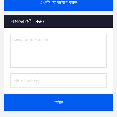
এখনই যোগাযোগ করুন
আমাদের মেইল ​​করুন
পাঠান