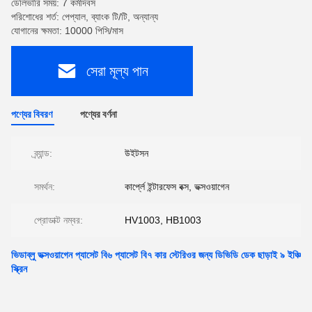
ডেলিভারি সময়: 7 কর্মদিবস
পরিশোধের শর্ত: পেপ্যাল, ব্যাংক টি/টি, অন্যান্য
যোগানের ক্ষমতা: 10000 পিসি/মাস
সেরা মূল্য পান
পণ্যের বিবরণ
পণ্যের বর্ণনা
ব্র্যান্ড:
উইটসন
সমর্থন:
কার্প্লে ইন্টারফেস বক্স, ভক্সওয়াগেন
প্রোডাক্ট নম্বর:
HV1003, HB1003
ভিডাব্লু ভক্সওয়াগেন প্যাসেট বি৬ প্যাসেট বি৭ কার স্টেরিওর জন্য ডিভিডি ডেক ছাড়াই ৯ ইঞ্চি
স্ক্রিন