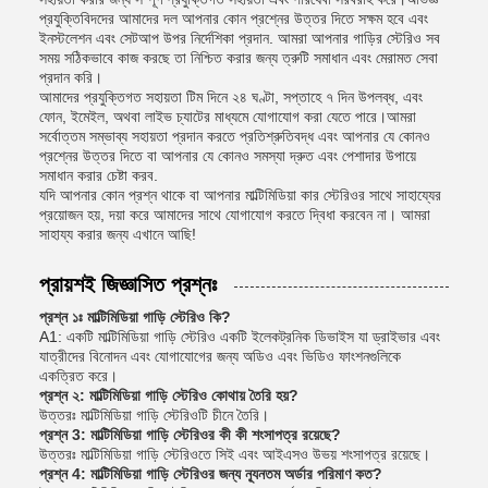
প্রযুক্তিবিদদের আমাদের দল আপনার কোন প্রশ্নের উত্তর দিতে সক্ষম হবে এবং
ইনস্টলেশন এবং সেটআপ উপর নির্দেশিকা প্রদান. আমরা আপনার গাড়ির স্টেরিও সব
সময় সঠিকভাবে কাজ করছে তা নিশ্চিত করার জন্য ত্রুটি সমাধান এবং মেরামত সেবা
প্রদান করি।
আমাদের প্রযুক্তিগত সহায়তা টিম দিনে ২৪ ঘণ্টা, সপ্তাহে ৭ দিন উপলব্ধ, এবং
ফোন, ইমেইল, অথবা লাইভ চ্যাটের মাধ্যমে যোগাযোগ করা যেতে পারে।আমরা
সর্বোত্তম সম্ভাব্য সহায়তা প্রদান করতে প্রতিশ্রুতিবদ্ধ এবং আপনার যে কোনও
প্রশ্নের উত্তর দিতে বা আপনার যে কোনও সমস্যা দ্রুত এবং পেশাদার উপায়ে
সমাধান করার চেষ্টা করব.
যদি আপনার কোন প্রশ্ন থাকে বা আপনার মাল্টিমিডিয়া কার স্টেরিওর সাথে সাহায্যের
প্রয়োজন হয়, দয়া করে আমাদের সাথে যোগাযোগ করতে দ্বিধা করবেন না। আমরা
সাহায্য করার জন্য এখানে আছি!
প্রায়শই জিজ্ঞাসিত প্রশ্নঃ
প্রশ্ন ১ঃ মাল্টিমিডিয়া গাড়ি স্টেরিও কি?
A1: একটি মাল্টিমিডিয়া গাড়ি স্টেরিও একটি ইলেকট্রনিক ডিভাইস যা ড্রাইভার এবং
যাত্রীদের বিনোদন এবং যোগাযোগের জন্য অডিও এবং ভিডিও ফাংশনগুলিকে
একত্রিত করে।
প্রশ্ন ২: মাল্টিমিডিয়া গাড়ি স্টেরিও কোথায় তৈরি হয়?
উত্তরঃ মাল্টিমিডিয়া গাড়ি স্টেরিওটি চীনে তৈরি।
প্রশ্ন 3: মাল্টিমিডিয়া গাড়ি স্টেরিওর কী কী শংসাপত্র রয়েছে?
উত্তরঃ মাল্টিমিডিয়া গাড়ি স্টেরিওতে সিই এবং আইএসও উভয় শংসাপত্র রয়েছে।
প্রশ্ন 4: মাল্টিমিডিয়া গাড়ি স্টেরিওর জন্য ন্যূনতম অর্ডার পরিমাণ কত?