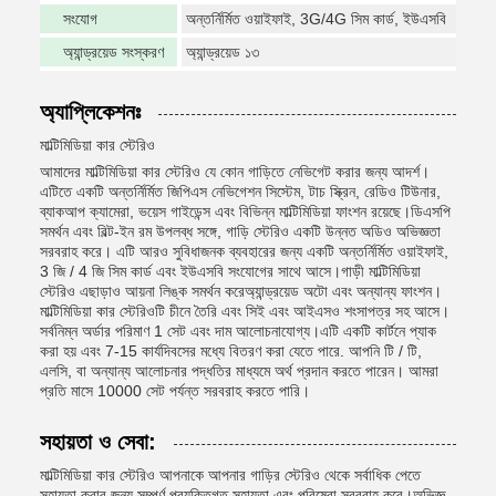
সংযোগ
অন্তর্নির্মিত ওয়াইফাই, 3G/4G সিম কার্ড, ইউএসবি
অ্যান্ড্রয়েড সংস্করণ
অ্যান্ড্রয়েড ১৩
অ্যাপ্লিকেশনঃ
মাল্টিমিডিয়া কার স্টেরিও
আমাদের মাল্টিমিডিয়া কার স্টেরিও যে কোন গাড়িতে নেভিগেট করার জন্য আদর্শ।
এটিতে একটি অন্তর্নির্মিত জিপিএস নেভিগেশন সিস্টেম, টাচ স্ক্রিন, রেডিও টিউনার,
ব্যাকআপ ক্যামেরা, ভয়েস গাইডেন্স এবং বিভিন্ন মাল্টিমিডিয়া ফাংশন রয়েছে।ডিএসপি
সমর্থন এবং বিল্ট-ইন রম উপলব্ধ সঙ্গে, গাড়ি স্টেরিও একটি উন্নত অডিও অভিজ্ঞতা
সরবরাহ করে। এটি আরও সুবিধাজনক ব্যবহারের জন্য একটি অন্তর্নির্মিত ওয়াইফাই,
3 জি / 4 জি সিম কার্ড এবং ইউএসবি সংযোগের সাথে আসে।গাড়ী মাল্টিমিডিয়া
স্টেরিও এছাড়াও আয়না লিঙ্ক সমর্থন করেঅ্যান্ড্রয়েড অটো এবং অন্যান্য ফাংশন।
মাল্টিমিডিয়া কার স্টেরিওটি চীনে তৈরি এবং সিই এবং আইএসও শংসাপত্র সহ আসে।
সর্বনিম্ন অর্ডার পরিমাণ 1 সেট এবং দাম আলোচনাযোগ্য।এটি একটি কার্টনে প্যাক
করা হয় এবং 7-15 কার্যদিবসের মধ্যে বিতরণ করা যেতে পারে. আপনি টি / টি,
এলসি, বা অন্যান্য আলোচনার পদ্ধতির মাধ্যমে অর্থ প্রদান করতে পারেন। আমরা
প্রতি মাসে 10000 সেট পর্যন্ত সরবরাহ করতে পারি।
সহায়তা ও সেবা:
মাল্টিমিডিয়া কার স্টেরিও আপনাকে আপনার গাড়ির স্টেরিও থেকে সর্বাধিক পেতে
সহায়তা করার জন্য সম্পূর্ণ প্রযুক্তিগত সহায়তা এবং পরিষেবা সরবরাহ করে।অভিজ্ঞ