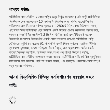
পণ্যের বর্ণনাঃ
মাল্টিমিডিয়া কার স্টেরিও √ কোন গাড়ির জন্য নিখুঁত সংযোজন। এই গাড়ী মাল্টিমিডিয়া
সিস্টেম সর্বশেষ অ্যান্ড্রয়েড 10 অপারেটিং সিস্টেম দ্বারা চালিত হয়,মাল্টিমিডিয়া
নেভিগেশন এবং বিনোদন সর্বশেষ প্রস্তাব. 1280x720p রেজোলিউশনের সাথে,
এই ডাবল ডিন মাল্টিমিডিয়া হেড ইউনিট একটি উচ্চতর দেখার অভিজ্ঞতা প্রদান করে,
যখন এর অন্তর্নির্মিত ওয়াইফাই,3 জি / 4 জি সিম কার্ড এবং ইউএসবি সংযোগ
বিকল্পগুলি সংযোগের বিকল্পগুলির একটি হোস্ট সরবরাহ করেএই মাল্টিমিডিয়া গাড়ি
স্টেরিওতে ব্লুটুথ ৪ও রয়েছে।0, পাশাপাশি একটি পিছন ক্যামেরা, রেডিও টিউনার,
ব্যাকআপ ক্যামেরা, ভয়েস গাইডেন্স, মিরর লিঙ্ক, এবং অ্যান্ড্রয়েড অটো একটি
সত্যিই নিমজ্জন ড্রাইভিং অভিজ্ঞতা জন্য.অথবা শুধু যাত্রা উপভোগ করছি,
মাল্টিমিডিয়া কার স্টেরিও আপনাকে কভার করেছে. মাল্টিমিডিয়া গাড়ি স্টেরিও প্রযুক্তির
সর্বশেষতম সঙ্গে আপনার গাড়ী আপগ্রেড করুন, এবং ড্রাইভিং পরিতোষ একটি সম্পূর্ণ
নতুন স্তরের অভিজ্ঞতা.
আমরা নিম্নলিখিত বিভিন্ন কনফিগারেশন সরবরাহ করতে
পারিঃ