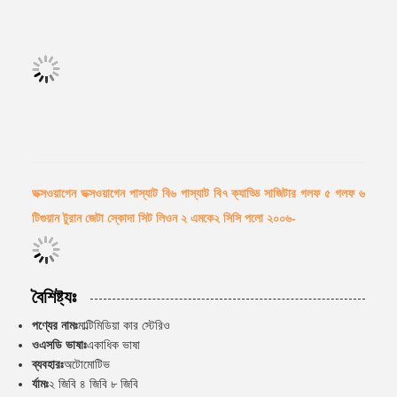
ভক্সওয়াগেন ভক্সওয়াগেন পাস্যাট বি৬ পাস্যাট বি৭ ক্যাড্ডি সাজিটার গলফ ৫ গলফ ৬
টিগুয়ান টুরান জেটা স্কোদা সিট লিওন ২ এমকে২ সিসি পলো ২০০৬-
বৈশিষ্ট্যঃ
পণ্যের নামঃ
মাল্টিমিডিয়া কার স্টেরিও
ওএসডি ভাষাঃ
একাধিক ভাষা
ব্যবহারঃ
অটোমোটিভ
র্যামঃ
২ জিবি ৪ জিবি ৮ জিবি