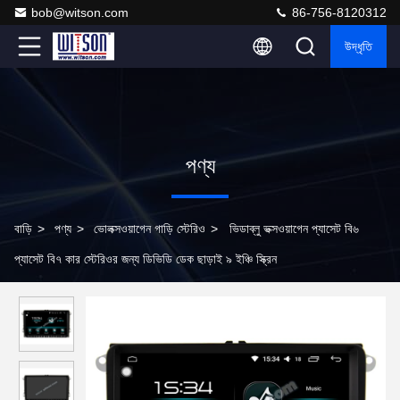
bob@witson.com
86-756-8120312
উদ্ধৃতি
পণ্য
বাড়ি
>
পণ্য
>
ভোলক্সওয়াগেন গাড়ি স্টেরিও
>
ভিডাব্লু ভক্সওয়াগেন প্যাসেট বি৬
প্যাসেট বি৭ কার স্টেরিওর জন্য ডিভিডি ডেক ছাড়াই ৯ ইঞ্চি স্ক্রিন