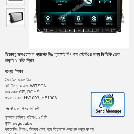
ভিডাব্লু ভক্সওয়াগেন প্যাসেট বি৬ প্যাসেট বি৭ কার স্টেরিওর জন্য ডিভিডি ডেক
ছাড়াই ৯ ইঞ্চি স্ক্রিন
পণ্যের বিবরণ
উৎপত্তি স্থল: চীন
পরিচিতিমুলক নাম: WITSON
সাক্ষ্যদান: CE, ROHS
মডেল নম্বার: HV1003, HB1003
পেমেন্ট এবং শিপিং শর্তাবলী
ন্যূনতম চাহিদার পরিমাণ: ১ পিসি
মূল্য: negotiable
প্যাকেজিং বিবরণ: ভিতরে ফেনা সঙ্গে স্ট্যান্ডার্ড এক্সপোর্ট শক্ত কাগজ