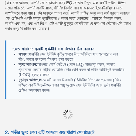
ট্র্যাক চলে আসছে, আপনি লো বাড়ানোর জন্য EQ বোতাম টিপুন, এবং একটি গভীর থাম্পিং
বাসের পরিবর্তে, আপনি একটি বাজে, র্যাটলিং বিকৃতি পান যা জ্বলন্ত ইলেকট্রনিক্সের মতো
অস্পষ্টভাবে গন্ধ পায়। এটা মানুষকে পাগল করে! আপনি গাড়ির জন্য ভাল অর্থ প্রদান করেছেন
এবং রেডিওটি একটি সস্তা প্লাস্টিকের খেলনার মতো শোনাচ্ছে। আমাকে বিশ্বাস করুন,
আপনি একা নন, এবং এই শিল্পে, এটি একটি উন্মুক্ত গোপনীয়তা যে কারখানা সেটআপগুলি হতাশ
করার জন্য ডিজাইন করা হয়েছে।
দ্রুত সারাংশ: ফ্ল্যাট ফ্যাক্টরি বাস কিভাবে ঠিক করবেন
সমস্যা:
ফ্যাক্টরি হেড ইউনিট কৃত্রিমভাবে উচ্চ ভলিউমে খাদ শ্বাসরোধ করে
ক্ষীণ, সস্তা কাগজের স্পিকার রক্ষা করতে।
দ্রুত সমাধান:
আপনার সোর্স সেটিংস (ফোন EQ) সামঞ্জস্য করুন, দরজার
প্যানেলের ভিতরে সাউন্ড ডেডেনিং ফোম যোগ করুন বা লাইন আউটপুট কনভার্টার
(LOC) ব্যবহার করুন।
চূড়ান্ত আপগ্রেড:
একটি আসল ডিএসপি (ডিজিটাল সিগন্যাল প্রসেসর) দিয়ে
সজ্জিত একটি উচ্চ-উজ্জ্বলতার অ্যান্ড্রয়েড হেড ইউনিটের জন্য দুর্বল ফ্যাক্টরি
রেডিও অদলবদল করুন৷
2. গভীর ডুব: কেন এটি আসলে এত খারাপ শোনাচ্ছে?