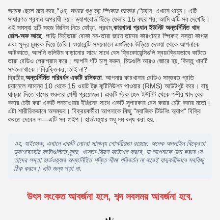
অনেক ছেলে মনে করে,
"ওহ, আমার শুধু বড় স্পিকার দরকার।"
ম্যান, এখানে থামুন। এটি
সাধারণত প্রধান অপরাধী নয়। ড্যাশবোর্ড ছিঁড়ে ফেলার 15 বছর পর, আমি এটি সব দেখেছি।
এই সমস্যা দুটি সহজ জিনিস নিচে ফোঁড়া. প্রথম,
কারখানা প্রধান ইউনিট অন্তর্নির্মিত খাদ
রোল-অফ আছে
. গাড়ি নির্মাতারা বোকা নন-তারা জানে তাদের কারখানার স্পিকার সস্তা কাগজ
এবং ক্ষুদ্র চুম্বক দিয়ে তৈরি। ওয়ারেন্টি সময়কালে এগুলিকে উড়িয়ে দেওয়া থেকে আপনাকে
আটকাতে, আপনি ভলিউম বাড়ানোর সাথে সাথে বেস ফ্রিকোয়েন্সিগুলি স্বয়ংক্রিয়ভাবে কাটতে
তারা রেডিও প্রোগ্রাম করে। আপনি গাঁট চালু করুন, মিডগুলি আরও জোরে হয়, কিন্তু খাদটি
সমতল থাকে। বিরক্তিকর, তাই না?
দ্বিতীয়,
অন্তর্নির্মিত পরিবর্ধন একটি রসিকতা
. আপনার কারখানার রেডিও সম্ভবত প্রতি
চ্যানেলে সামান্য 10 থেকে 15 ওয়াট ট্রু কন্টিনিউশন পাওয়ার (RMS) আউটপুট করে। বায়ু
ধাক্কা দিতে বাসের গুরুতর পেশী প্রয়োজন। একটি স্টক হেড ইউনিট থেকে গভীর খাদ বের
করার চেষ্টা করা একটি লনমাওয়ার ইঞ্জিনের সাথে একটি সুপারকার রেস করার চেষ্টা করার মতো।
এটা শারীরিকভাবে অসম্ভব। বিক্রয়কর্মীরা আপনাকে কিছু "ম্যাজিক টিউনিং অ্যাপ" বিক্রি
করতে দেবেন না—এটি সব হাইপ। হার্ডওয়্যার শুধু দম বন্ধ করা হয়.
ওহ, যাইহোক, এখানে একটি নোংরা সামান্য গোপনীয়তা রয়েছে: অনেক অনলাইন বিক্রেতা
ড্যাশবোর্ডের ফটোগুলিতে সুন্দর, খাস্তা স্ক্রিন ফটোশপ করবে, যা আপনাকে মনে করবে যে
তাদের সস্তা হার্ডওয়্যার অন্তর্নিহিত শক্তি সীমা পরিবর্তন না করেই যাদুকরীভাবে সবকিছু
ঠিক করবে। এটা জন্য পড়া না.
উৎস সংকেত আবর্জনা হলে, শব্দ সবসময় আবর্জনা হবে.