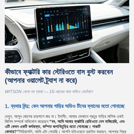
কীভাবে ফ্যাক্টরি কার স্টেরিওতে বাস বুস্ট করবেন
(আপনার ওয়ালেট ট্র্যাশ না করে)
WITSON থেকে বব দ্বারা — 15-বছরের কার অডিও ভেটেরান
1. ব্যথার বিন্দু: কেন আপনার গাড়ির অডিও টিনের ক্যানের মতো শোনাচ্ছে
দেখুন, আসুন ঝোপের চারপাশে মার না। ইদানীং, আমার দোকানে প্রচুর গাড়ির মালিক একই
জিনিস সম্পর্কে অভিযোগ করেছেন:
"বব, আমি আমার ফ্যাক্টরি রেডিওতে বেস বাজিয়েছি, এবং
এটি কেবল একটি কর্দমাক্ত, কম্পিত জগাখিচুড়ির মতো শোনাচ্ছে। পাঞ্চটি
কোথায়?"
সিরিয়াসলি, আমি এটা পেয়েছি। আপনি হাইওয়েতে ড্রাইভ করছেন, আপনার প্রিয়