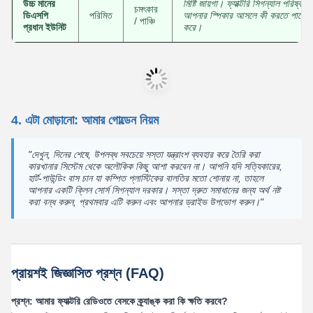
উচ্চ মানের
মিষ্টি জায়গা। ফ্যাক্টরি সিগন্যাল পরিষ্কা
চমৎকার
ডিএসপি
পরিমিত
আপনার স্পিকার আসলে কী করতে পারে 
/ পাঞ্চি
প্রধান ইউনিট
করে।
4. এটা মোড়ানো: আমার গোল্ডেন নিয়ম
"দেখুন, দিনের শেষে, উপলব্ধ সবচেয়ে সস্তা যন্ত্রাংশ ব্যবহার করে তৈরি করা
কারখানার সিস্টেম থেকে অলৌকিক কিছু আশা করবেন না। আপনি যদি সত্যিকারের,
হার্ট-পাউন্ডিং বাস চান যা কম্পিত প্লাস্টিকের বালতির মতো শোনায় না, তাহলে
আপনার একটি ক্লিন সোর্স সিগন্যাল দরকার। সস্তা দ্রুত সমাধানের জন্য অর্থ নষ্ট
করা বন্ধ করুন, প্রথমবার এটি করুন এবং আপনার ড্রাইভ উপভোগ করুন।"
প্রায়শই জিজ্ঞাসিত প্রশ্ন (FAQ)
প্রশ্ন: আমার ফ্যাক্টরি রেডিওতে বেসকে ক্র্যাঙ্ক করা কি ক্ষতি করবে?