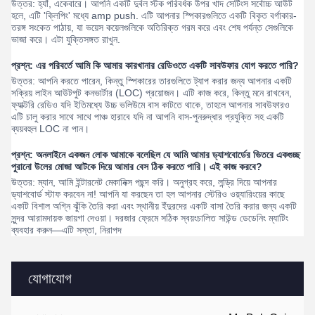
উত্তর: হ্যাঁ, একেবারে। আপনি একটি দুর্বল স্টক পরিবর্ধক উপর খাদ সেটিংস সর্বোচ্চ আউট
হলে, এটি 'ক্লিপিং' মধ্যে amp push. এটি আপনার স্পিকারগুলিতে একটি বিকৃত বর্গাকার-
তরঙ্গ সংকেত পাঠায়, যা ভয়েস কয়েলগুলিকে অতিরিক্ত গরম করে এবং শেষ পর্যন্ত সেগুলিকে
ভাজা করে। এটা যুক্তিসঙ্গত রাখুন.
প্রশ্ন: এর পরিবর্তে আমি কি আমার কারখানার রেডিওতে একটি সাবউফার যোগ করতে পারি?
উত্তর: আপনি করতে পারেন, কিন্তু স্পিকারের তারগুলিতে ট্যাপ করার জন্য আপনার একটি
সক্রিয় লাইন আউটপুট কনভার্টার (LOC) প্রয়োজন। এটি কাজ করে, কিন্তু মনে রাখবেন,
ফ্যাক্টরি রেডিও যদি ইতিমধ্যে উচ্চ ভলিউমে বাস কাটতে থাকে, তাহলে আপনার সাবউফারও
এটি চালু করার সাথে সাথে পাঞ্চ হারাবে যদি না আপনি বাস-পুনরুদ্ধার প্রযুক্তি সহ একটি
ব্যয়বহুল LOC না পান।
প্রশ্ন: অনলাইনে একজন লোক আমাকে বলেছিল যে আমি আমার ড্যাশবোর্ডের ভিতরে একগুচ্ছ
পুরানো উলের মোজা আটকে দিয়ে আমার বেস ঠিক করতে পারি। এই কাজ করবে?
উত্তর: ম্যান, আমি ইন্টারনেট মেকানিক্স পছন্দ করি। অনুগ্রহ করে, লন্ড্রি দিয়ে আপনার
ড্যাশবোর্ড স্টাফ করবেন না! আপনি যা করছেন তা হল আপনার স্টেরিও ওয়্যারিংয়ের কাছে
একটি বিশাল অগ্নি ঝুঁকি তৈরি করা এবং স্থানীয় ইঁদুরদের একটি বাসা তৈরি করার জন্য একটি
সুন্দর আরামদায়ক জায়গা দেওয়া। দরজার ফ্রেমে সঠিক স্বয়ংচালিত সাউন্ড ডেডেনিং ম্যাটিং
ব্যবহার করুন—এটি সস্তা, নিরাপদ
যোগাযোগ