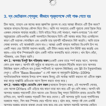
3. দ্য ভেটেরানস প্লেবুক: কীভাবে প্রকৃতপক্ষে সেই পাঞ্চ পেতে হয়
ঠিক আছে, তাহলে এক মাসের জন্য তাত্ক্ষণিক নুডলস না খেয়ে আমরা কীভাবে এটি ঠিক করব?
আমাকে বাস্তব-বিশ্বের কৌশল দিতে দিন। আমি গত সপ্তাহে একটি পুরানো ফোর্ড ট্রাক দিয়ে
একজন লোককে সাহায্য করেছি। তিনি বাইরে গিয়ে সেই সাধারণ, পঞ্চাশ-ডলারের "নো-নাম"
অ্যান্ড্রয়েড রেডিওগুলির একটি অনলাইনে কিনেছেন৷ তিনি এটি আমার কাছে নিয়ে এসেছিলেন
কারণ এটি ভয়ানক শোনাচ্ছিল এবং এমনকি তার ড্যাশটি সঠিকভাবে ফিট করেনি। আমি তাকে
সোজা বললাম: ওই আবর্জনাটা ফেলে দাও। আমরা একটি বাস্তব সমন্বিত ডিএসপি চিপ সহ
একটি শক্ত হেড ইউনিট স্থাপন করেছি, এটি টিউন করার জন্য বিশ মিনিট ব্যয় করেছি এবং
ব্যাম—তার স্টক স্পিকারগুলি হঠাৎ একটি লাইভ কনসার্টের মতো শোনাল। খাদ ছিল খোঁচা,
পরিষ্কার, এবং বিকৃত হয়নি।
ধাপ 1: আপনার ইনপুট উত্স পরিষ্কার করুন।
একটি একক তারে স্পর্শ করার আগে, আপনার
ফোন চেক করুন। আপনি যদি ব্লুটুথ বা কারপ্লে-এর মাধ্যমে স্ট্রিমিং করেন তবে আপনার
মিউজিক অ্যাপ সেটিংসে যান (যেমন স্পটিফাই বা অ্যাপল মিউজিক) এবং বিল্ট-ইন ইকুয়ালাইজার
দেখুন। এটিকে "Bass Booster" এ সেট করুন বা ম্যানুয়ালি 60Hz–100Hz
স্লাইডারগুলিকে সামান্য উপরে বাম্প করুন৷ কিন্তু এটা সর্বোচ্চ আউট করবেন না! এটিকে ম্যাক্স
করা মাত্র ফ্যাক্টরি রেডিওকে আগে ক্লিপ করতে বাধ্য করে।
ধাপ 2: দরজায় সাউন্ড ডেডেনিং যোগ করুন।
আমাকে বিশ্বাস করুন, এই পদক্ষেপটি সোনার,
এবং অনেক DIYers এটি এড়িয়ে যায় কারণ তারা মনে করে এটি খুব বেশি কাজ। আপনি যদি
আপনার দরজার প্যানেলটি টেনে আনেন এবং ভিতরে কিছু সস্তা বিউটাইল রাবার ডেডেনিং শীট
চাপিয়ে দেন, আপনি দরজার গহ্বরটি সিল করে দেবেন। এটি আপনার ফুটো হওয়া প্লাস্টিকের
দরজাকে শক্ত, সিল করা স্পিকার ঘেরে পরিণত করে। হঠাৎ করে, সমস্ত নষ্ট বেস এনার্জি
আপনার দরজার ধাতুকে ধাক্কা দেওয়া বন্ধ করে দেয় এবং আসলে সরাসরি আপনার কেবিনে