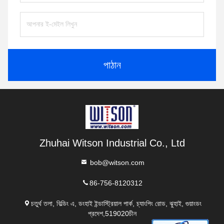
পাঠান
Zhuhai Witson Industrial Co., Ltd
bob@witson.com
86-756-8120312
চতুর্থ তলা, বিল্ডিং এ, ডংহাই ইন্ডাস্ট্রিয়াল পার্ক, চ্যাংপিং রোড, ঝুহাই, গুয়াংডং
প্রদেশ,519020চীন