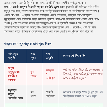
আগুন লাগে। আপনি ত্রিশ টাকার মতো একটি বিশাল, লক্ষণীয় পার্থক্য পাবেন।
ধাপ 3: একটি বাস্তব ডিএসপি প্রধান ইউনিটে ড্রপ করুন।
আপনি যদি সত্যিই সেই গভীর,
সমৃদ্ধ পাঞ্চ চান, তাহলে আপনাকে স্টক প্রক্রিয়াকরণ বাইপাস বা প্রতিস্থাপন করতে হবে।
একটি বিল্ট-ইন 32-ব্যান্ড ডিএসপি সমন্বিত একটি পরিষ্কার, উজ্জ্বল সাদা-থিমযুক্ত
অ্যান্ড্রয়েড হেড ইউনিটের জন্য আপনার পুরানো রেডিওকে অদলবদল করা একটি মোট গেম-
চেঞ্জার। এটি আপনাকে সঠিক ফ্রিকোয়েন্সিগুলির উপর সুনির্দিষ্ট নিয়ন্ত্রণ দেয়, আপনাকে
ভোকালগুলিকে বিকৃত না করেই সাব-বেসকে বাড়িয়ে তুলতে দেয়। এছাড়াও, এটি আপনার
স্পিকারের কাছে পরিষ্কার ভোল্টেজকে ঠেলে দেয় যাতে সেগুলি সম্পূর্ণভাবে চাপা পড়ে না।
বাস্তব কথা: তুলনামূলক আপগ্রেড বিকল্প
আপগ্রেড
খরচ
খাদ
বব এর নো-বিএস নিন
পদ্ধতি
স্তর
উন্নতি
সস্তা
মোট আবর্জনা. জিরো রিয়েল পাওয়ার, কো
ভয়ঙ্কর
অ্যান্ড্রয়েড
খুব
চিপ নেই, এবং রেডিও ইন্টারফেস পাগলের ম
/
ইউনিট /
সস্তা
কর্দমাক্ত
আছে। এড়িয়ে চলুন।
নকঅফ
শুধুমাত্র
কম
মাঝারি
আপনার বক জন্য মহান ঠুং ঠুং শব্দ. এটা সম্প
সাউন্ড
খরচে
টাইটনেস
বিরক্তিকর দরজা rattles বন্ধ.
ডেডেনিং ফোম