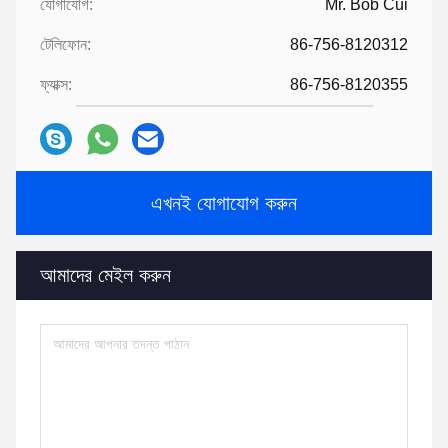
যোগাযোগ:
Mr. Bob Cui
টেলিফোন:
86-756-8120312
ফ্যাক্স:
86-756-8120355
এখনই যোগাযোগ করুন
আমাদের মেইল ​​করুন